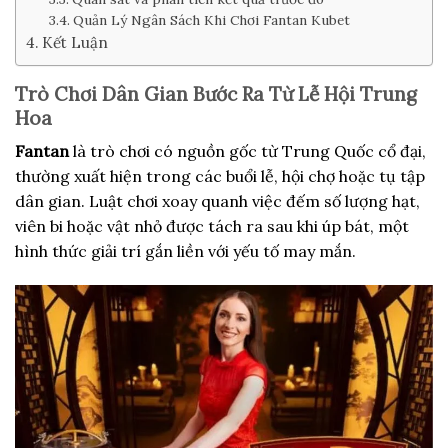
Quản Lý Ngân Sách Khi Chơi Fantan Kubet
Kết Luận
Trò Chơi Dân Gian Bước Ra Từ Lễ Hội Trung
Hoa
Fantan
là trò chơi có nguồn gốc từ Trung Quốc cổ đại,
thường xuất hiện trong các buổi lễ, hội chợ hoặc tụ tập
dân gian. Luật chơi xoay quanh việc đếm số lượng hạt,
viên bi hoặc vật nhỏ được tách ra sau khi úp bát, một
hình thức giải trí gắn liền với yếu tố may mắn.