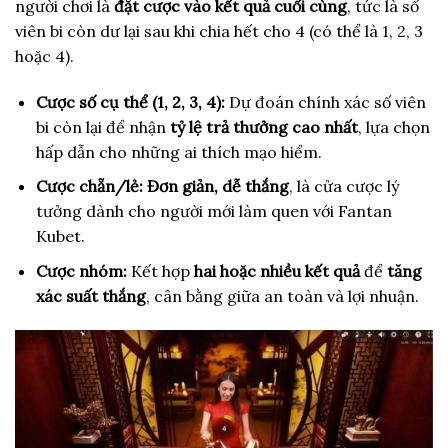
người chơi là
đặt cược vào kết quả cuối cùng
, tức là số
viên bi còn dư lại sau khi chia hết cho 4 (có thể là 1, 2, 3
hoặc 4).
Cược số cụ thể (1, 2, 3, 4):
Dự đoán chính xác số viên
bi còn lại để nhận
tỷ lệ trả thưởng cao nhất
, lựa chọn
hấp dẫn cho những ai thích mạo hiểm.
Cược chẵn/lẻ:
Đơn giản, dễ thắng
, là cửa cược lý
tưởng dành cho người mới làm quen với Fantan
Kubet.
Cược nhóm:
Kết hợp
hai hoặc nhiều kết quả
để
tăng
xác suất thắng
, cân bằng giữa an toàn và lợi nhuận.